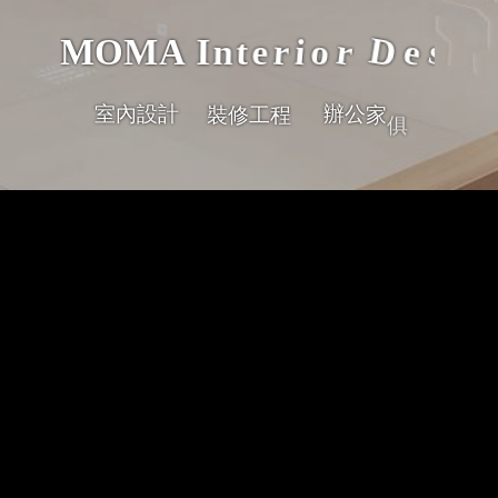
n
g
s
D
e
i
r
o
i
M
O
M
A
I
n
t
e
r
室
內
設
計
辦
公
家
俱
裝
修
工
程
太平洋醫療器材股份有限公司
Read more