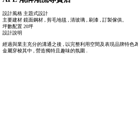
設計風格
主題式設計
主要建材
鏡面鋼材 , 剪毛地毯 , 清玻璃 , 刷漆 , 訂製傢俱。
坪數配置
20坪
設計說明
經過與業主充分的溝通之後 , 以完整利用空間及表現品牌特色為
金屬穿梭其中 , 營造獨特且趣味的氛圍 .