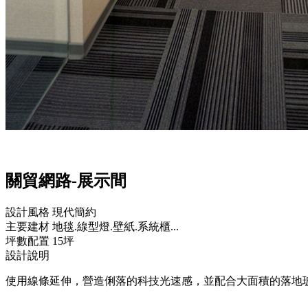
關貿網路-展示間
設計風格
現代簡約
主要建材
地毯.線型燈.壁紙.系統櫃...
坪數配置
15坪
設計說明
使用線條延伸，營造俐落的科技光速感，並配合大面積的落地